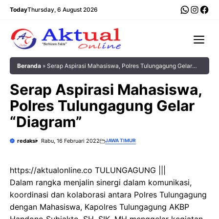
Langsung
WhatsA
Insta
Fac
Today
Thursday, 6 August 2026
ke
isi
Me
Beranda
»
Serap Aspirasi Mahasiswa, Polres Tulungagung Gelar
“Diagram”
Serap Aspirasi Mahasiswa,
Polres Tulungagung Gelar
“Diagram”
redaksi
Rabu, 16 Februari 2022
JAWA TIMUR
https://aktualonline.co TULUNGAGUNG |||
Dalam rangka menjalin sinergi dalam komunikasi,
koordinasi dan kolaborasi antara Polres Tulungagung
dengan Mahasiswa, Kapolres Tulungagung AKBP
Handono Subiakto, SH, SIK, MH menggelar kegiatan