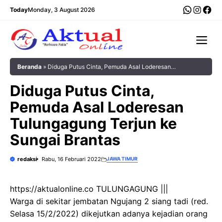
Langsung
WhatsA
Insta
Fac
Today
Monday, 3 August 2026
ke
isi
Me
Beranda
»
Diduga Putus Cinta, Pemuda Asal Loderesan
Tulungagung Terjun ke Sungai Brantas
Diduga Putus Cinta,
Pemuda Asal Loderesan
Tulungagung Terjun ke
Sungai Brantas
redaksi
Rabu, 16 Februari 2022
JAWA TIMUR
https://aktualonline.co TULUNGAGUNG |||
Warga di sekitar jembatan Ngujang 2 siang tadi (red.
Selasa 15/2/2022) dikejutkan adanya kejadian orang