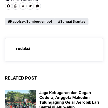
F
W
X
T
M
a
h
e
e
c
a
l
s
Kapolsek Sumbergempol
Sungai Brantas
e
t
e
s
b
s
g
e
o
A
r
n
redaksi
o
p
a
g
k
p
m
e
r
RELATED POST
Jaga Kebugaran dan Cegah
Cedera, Anggota Makodim
Tulungagung Gelar Aerobik Lari
Santai di Alun-alun