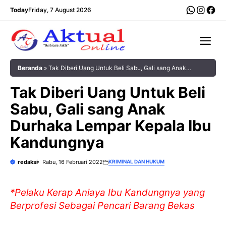
Langsung
WhatsA
Insta
Fac
Today
Friday, 7 August 2026
ke
isi
Me
Beranda
»
Tak Diberi Uang Untuk Beli Sabu, Gali sang Anak
Durhaka Lempar Kepala Ibu Kandungnya
Tak Diberi Uang Untuk Beli
Sabu, Gali sang Anak
Durhaka Lempar Kepala Ibu
Kandungnya
redaksi
Rabu, 16 Februari 2022
KRIMINAL DAN HUKUM
*Pelaku Kerap Aniaya Ibu Kandungnya yang
Berprofesi Sebagai Pencari Barang Bekas