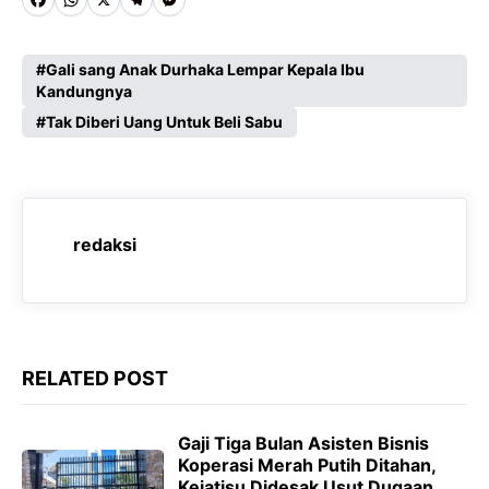
F
W
X
T
M
a
h
e
e
c
a
l
s
Gali sang Anak Durhaka Lempar Kepala Ibu
Kandungnya
e
t
e
s
Tak Diberi Uang Untuk Beli Sabu
b
s
g
e
o
A
r
n
o
p
a
g
k
p
m
e
redaksi
r
RELATED POST
‎Gaji Tiga Bulan Asisten Bisnis
Koperasi Merah Putih Ditahan,
Kejatisu Didesak Usut Dugaan