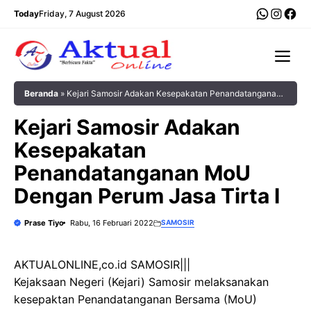
Langsung
WhatsA
Insta
Fac
Today
Friday, 7 August 2026
ke
isi
Me
Beranda
»
Kejari Samosir Adakan Kesepakatan Penandatanganan
MoU Dengan Perum Jasa Tirta I
Kejari Samosir Adakan
Kesepakatan
Penandatanganan MoU
Dengan Perum Jasa Tirta I
Prase Tiyo
Rabu, 16 Februari 2022
SAMOSIR
AKTUALONLINE,co.id SAMOSIR|||
Kejaksaan Negeri (Kejari) Samosir melaksanakan
kesepaktan Penandatanganan Bersama (MoU)