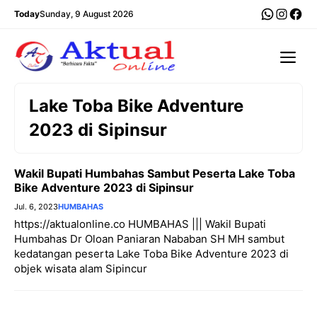
Langsung
WhatsA
Insta
Fac
Today
Sunday, 9 August 2026
ke
isi
Me
Lake Toba Bike Adventure
2023 di Sipinsur
Wakil Bupati Humbahas Sambut Peserta Lake Toba
Bike Adventure 2023 di Sipinsur
Jul. 6, 2023
HUMBAHAS
https://aktualonline.co HUMBAHAS ||| Wakil Bupati
Humbahas Dr Oloan Paniaran Nababan SH MH sambut
kedatangan peserta Lake Toba Bike Adventure 2023 di
objek wisata alam Sipincur