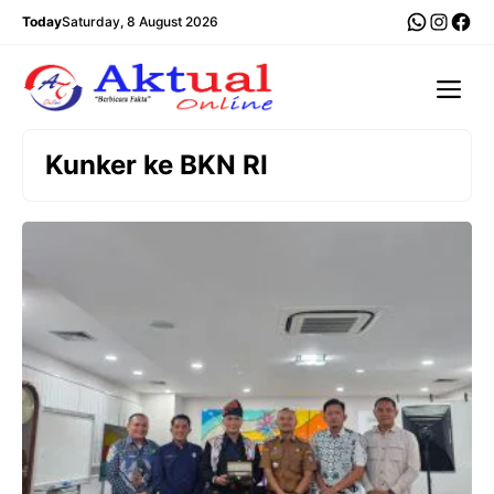
Langsung
WhatsA
Insta
Fac
Today
Saturday, 8 August 2026
ke
isi
Me
Kunker ke BKN RI