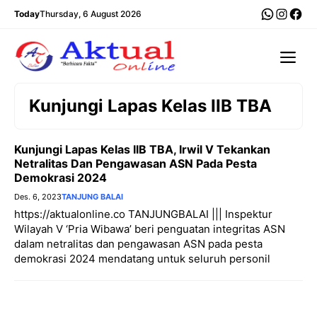
Langsung
WhatsA
Insta
Fac
Today
Thursday, 6 August 2026
ke
isi
Me
Kunjungi Lapas Kelas IIB TBA
Kunjungi Lapas Kelas IIB TBA, Irwil V Tekankan
Netralitas Dan Pengawasan ASN Pada Pesta
Demokrasi 2024
Des. 6, 2023
TANJUNG BALAI
https://aktualonline.co TANJUNGBALAI ||| Inspektur
Wilayah V ‘Pria Wibawa’ beri penguatan integritas ASN
dalam netralitas dan pengawasan ASN pada pesta
demokrasi 2024 mendatang untuk seluruh personil