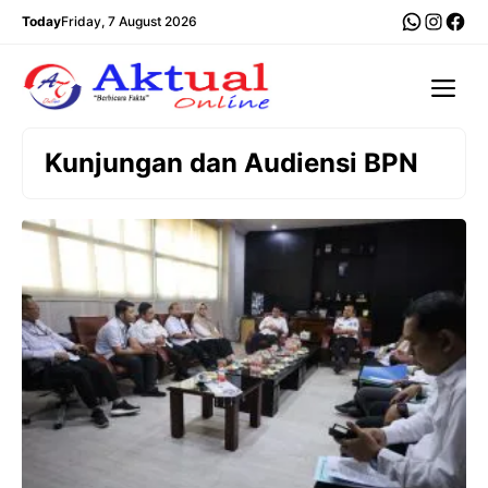
Langsung
WhatsA
Insta
Fac
Today
Friday, 7 August 2026
ke
isi
Me
Kunjungan dan Audiensi BPN