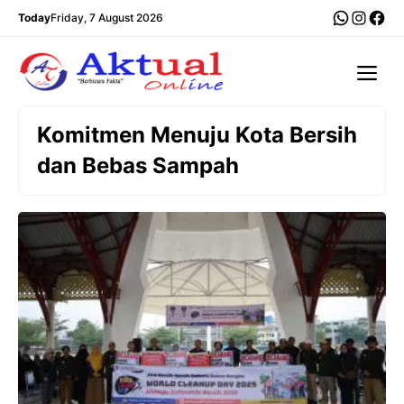
Langsung
WhatsA
Insta
Fac
Today
Friday, 7 August 2026
ke
isi
Me
Komitmen Menuju Kota Bersih
dan Bebas Sampah