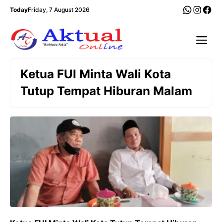
Langsung
WhatsA
Insta
Fac
Today
Friday, 7 August 2026
ke
isi
Me
Ketua FUI Minta Wali Kota
Tutup Tempat Hiburan Malam