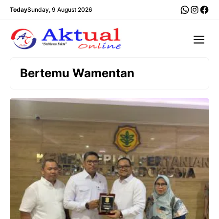
Langsung
WhatsA
Insta
Fac
Today
Sunday, 9 August 2026
ke
isi
Me
Bertemu Wamentan