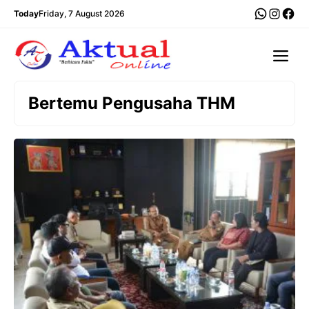
Langsung
WhatsA
Insta
Fac
Today
Friday, 7 August 2026
ke
isi
Me
Bertemu Pengusaha THM