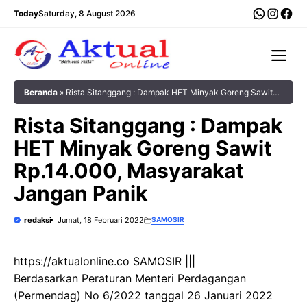
Langsung
WhatsA
Insta
Fac
Today
Saturday, 8 August 2026
ke
isi
Me
Beranda
»
Rista Sitanggang : Dampak HET Minyak Goreng Sawit
Rp.14.000, Masyarakat Jangan Panik
Rista Sitanggang : Dampak
HET Minyak Goreng Sawit
Rp.14.000, Masyarakat
Jangan Panik
redaksi
Jumat, 18 Februari 2022
SAMOSIR
https://aktualonline.co SAMOSIR |||
Berdasarkan Peraturan Menteri Perdagangan
(Permendag) No 6/2022 tanggal 26 Januari 2022