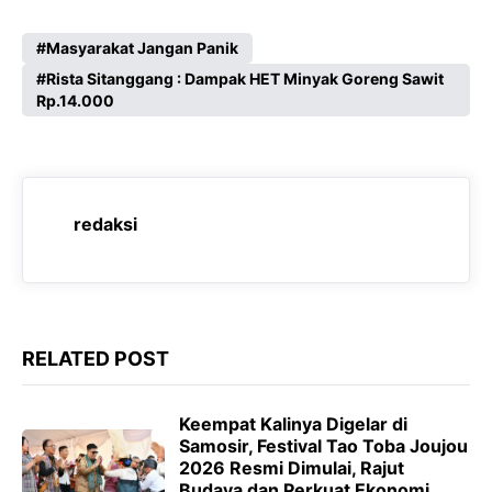
a
h
e
e
c
a
l
s
Masyarakat Jangan Panik
e
Rista Sitanggang : Dampak HET Minyak Goreng Sawit
t
e
s
Rp.14.000
b
s
g
e
o
A
r
n
o
p
a
g
k
p
m
e
redaksi
r
RELATED POST
Keempat Kalinya Digelar di
Samosir, Festival Tao Toba Joujou
2026 Resmi Dimulai, Rajut
Budaya dan Perkuat Ekonomi