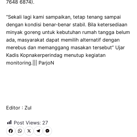
7648 6874).
“Sekali lagi kami sampaikan, tetap tenang sampai
dengan kondisi benar-benar stabil. Bila ketersediaan
minyak goreng untuk kebutuhan rumah tangga belum
ada, masyarakat dapat memilih alternatif dengan
merebus dan memanggang masakan tersebut” Ujar
Kadis Kopnakerperindag menutup kegiatan
monitoring.||| ParjoN
Editor : Zul
Post Views:
27
F
W
X
T
M