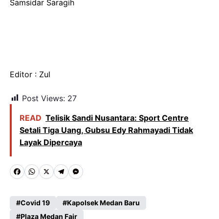
Samsidar Saragih
Editor : Zul
Post Views:
27
READ
Telisik Sandi Nusantara: Sport Centre
Setali Tiga Uang, Gubsu Edy Rahmayadi Tidak
Layak Dipercaya
F
W
X
T
M
a
h
e
e
c
a
l
s
Covid 19
Kapolsek Medan Baru
Plaza Medan Fair