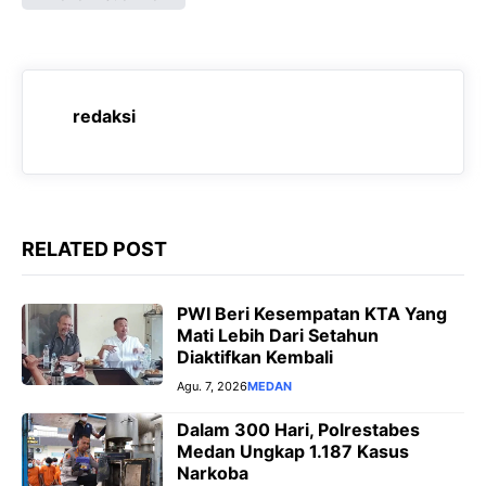
e
t
e
s
b
s
g
e
o
A
r
n
o
p
a
g
redaksi
k
p
m
e
r
RELATED POST
PWI Beri Kesempatan KTA Yang
Mati Lebih Dari Setahun
Diaktifkan Kembali
Agu. 7, 2026
MEDAN
Dalam 300 Hari, Polrestabes
Medan Ungkap 1.187 Kasus
Narkoba