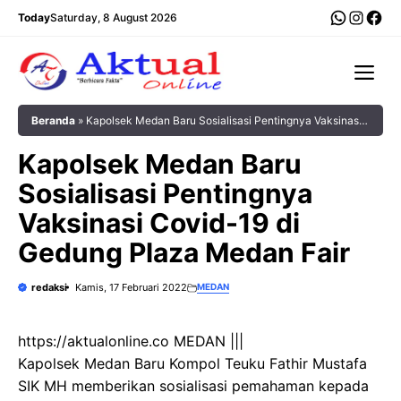
Langsung
WhatsA
Insta
Fac
Today
Saturday, 8 August 2026
ke
isi
Me
Beranda
»
Kapolsek Medan Baru Sosialisasi Pentingnya Vaksinasi
Covid-19 di Gedung Plaza Medan Fair
Kapolsek Medan Baru
Sosialisasi Pentingnya
Vaksinasi Covid-19 di
Gedung Plaza Medan Fair
redaksi
Kamis, 17 Februari 2022
MEDAN
https://aktualonline.co MEDAN |||
Kapolsek Medan Baru Kompol Teuku Fathir Mustafa
SIK MH memberikan sosialisasi pemahaman kepada