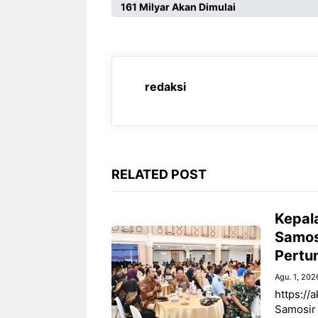
161 Milyar Akan Dimulai
e
t
e
s
b
s
g
e
o
A
r
n
o
p
a
g
redaksi
k
p
m
e
r
RELATED POST
Kepal
Samos
Pertu
Agu. 1, 202
https://
Samosir 