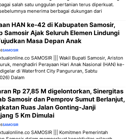
bagai salah satu unggulan pertanian terus diperkuat.
 sebelumnya menerima berbagai dukungan dari
aan HAN ke-42 di Kabupaten Samosir,
 Samosir Ajak Seluruh Elemen Lindungi
ujudkan Masa Depan Anak
26
SAMOSIR
aktualonline.co SAMOSIR ||| Wakil Bupati Samosir, Ariston
uruk, menghadiri Perayaan Hari Anak Nasional (HAN) ke-
digelar di Waterfront City Pangururan, Sabtu
2026) Dalam
ran Rp 27,85 M digelontorkan, Sinergitas
b Samosir dan Pemprov Sumut Berlanjut,
gkatan Ruas Jalan Gonting-Janji
jang 5 Km Dimulai
26
SAMOSIR
aktualonline.co SAMOSIR ||| Komitmen Pemerintah
en Samosir dalam memperkuat konektivitas wilayah