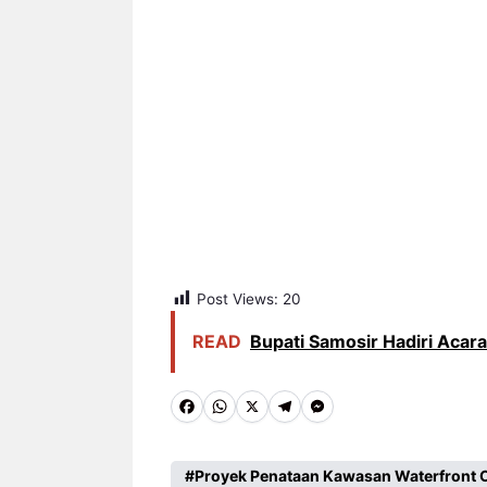
Post Views:
20
READ
Bupati Samosir Hadiri Acar
F
W
X
T
M
a
h
e
e
c
a
l
s
Proyek Penataan Kawasan Waterfront 