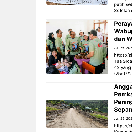
putih se
Setelah
Peray
Wabup
dan W
Jul. 26, 20
https://
Tua Sida
42 yang 
(25/07/
Angga
Pemka
Penin
Sepan
Jul. 25, 20
https://
Kabupat