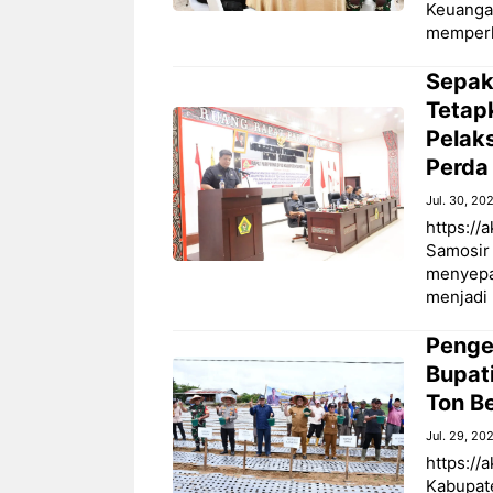
Keuangan
memperk
Sepak
Tetap
Pelak
Perda
Jul. 30, 20
https://
Samosir
menyepa
menjadi 
Penge
Bupat
Ton B
Jul. 29, 20
https://
Kabupat