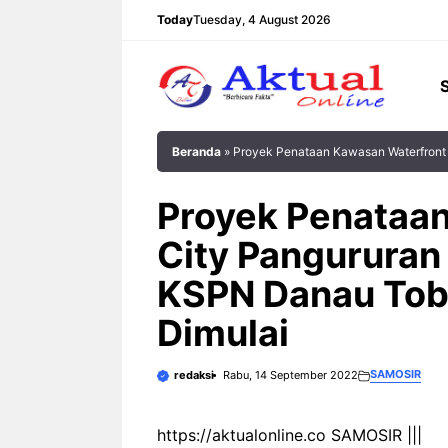
Langsung
Today
Tuesday, 4 August 2026
ke
isi
Beranda
»
Proyek Penataan Kawasan Waterfront 
Proyek Penataa
City Pangururan
KSPN Danau Toba
Dimulai
SAMOSIR
redaksi
Rabu, 14 September 2022
https://aktualonline.co SAMOSIR |||