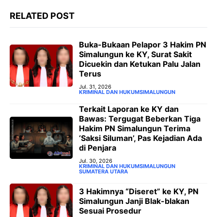
RELATED POST
‎Buka-Bukaan Pelapor 3 Hakim PN
Simalungun ke KY, Surat Sakit
Dicuekin dan Ketukan Palu Jalan
Terus ‎
Jul. 31, 2026
KRIMINAL DAN HUKUM
SIMALUNGUN
‎Terkait Laporan ke KY dan
Bawas: Tergugat Beberkan Tiga
Hakim PN Simalungun Terima
‘Saksi Siluman’, Pas Kejadian Ada
di Penjara
Jul. 30, 2026
KRIMINAL DAN HUKUM
SIMALUNGUN
SUMATERA UTARA
3 Hakimnya “Diseret” ke KY, PN
Simalungun Janji Blak-blakan
Sesuai Prosedur