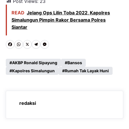
Post Views:
23
READ
Jelang Ops Lilin Toba 2022, Kapolres
Simalungun Pimpin Rakor Bersama Polres
Siantar
F
W
X
T
M
a
h
e
e
c
a
l
s
AKBP Ronald Sipayung
Bansos
e
Kapolres Simalungun
t
e
s
Rumah Tak Layak Huni
b
s
g
e
o
A
r
n
o
p
a
g
redaksi
k
p
m
e
r