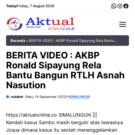
Langsung
WhatsA
Insta
Fac
Today
Friday, 7 August 2026
ke
isi
Me
Beranda
»
BERITA VIDEO : AKBP Ronald Sipayung Rela Bantu
Bangun RTLH Asnah Nasution
BERITA VIDEO : AKBP
Ronald Sipayung Rela
Bantu Bangun RTLH Asnah
Nasution
redaksi
Rabu, 14 September 2022
SIMALUNGUN
https://aktualonline.co SIMALUNGUN |||
Kendati kasus Sambo masih bergulir atas tewasnya
Josua dimana kasus itu seolah menenggelamkan