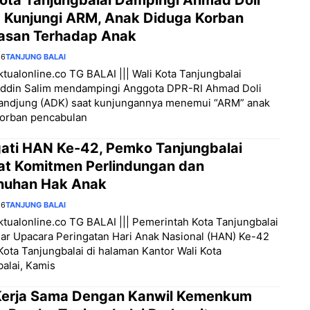
a Kunjungi ARM, Anak Diduga Korban
asan Terhadap Anak
26
TANJUNG BALAI
aktualonline.co TG BALAI ||| Wali Kota Tanjungbalai
ddin Salim mendampingi Anggota DPR-RI Ahmad Doli
Tandjung (ADK) saat kunjungannya menemui “ARM” anak
korban pencabulan
gati HAN Ke-42, Pemko Tanjungbalai
at Komitmen Perlindungan dan
uhan Hak Anak
26
TANJUNG BALAI
aktualonline.co TG BALAI ||| Pemerintah Kota Tanjungbalai
ar Upacara Peringatan Hari Anak Nasional (HAN) Ke-42
Kota Tanjungbalai di halaman Kantor Wali Kota
alai, Kamis
 Kerja Sama Dengan Kanwil Kemenkum