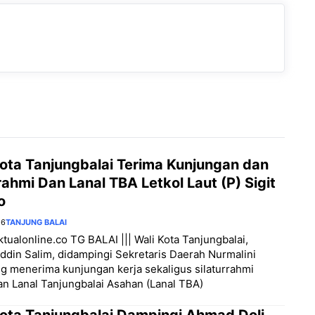
Kota Tanjungbalai Terima Kunjungan dan
rahmi Dan Lanal TBA Letkol Laut (P) Sigit
o
26
TANJUNG BALAI
aktualonline.co TG BALAI ||| Wali Kota Tanjungbalai,
din Salim, didampingi Sekretaris Daerah Nurmalini
 menerima kunjungan kerja sekaligus silaturrahmi
 Lanal Tanjungbalai Asahan (Lanal TBA)
Kota Tanjungbalai Dampingi Ahmad Doli