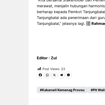
“Kita bersama Stakeholder dan Pemer
merawat, menjalin hubungan harmonis, 
berharap kepada Pemkot Tanjungbalai
Tanjungbalai ada penerimaan dari gur
Tanjungbalai,” jelasnya lagi.
||| Rahma
Editor : Zul
Post Views:
33
F
W
X
T
M
a
h
e
e
c
a
l
s
Kakanwil Kemenag Provsu
Plt Wal
e
t
e
s