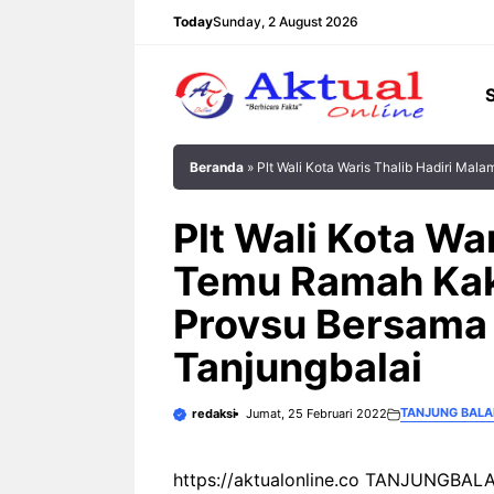
Langsung
Today
Sunday, 2 August 2026
ke
isi
Beranda
»
Plt Wali Kota Waris Thalib Hadiri M
Plt Wali Kota Wa
Temu Ramah Ka
Provsu Bersama 
Tanjungbalai
TANJUNG BALA
redaksi
Jumat, 25 Februari 2022
https://aktualonline.co TANJUNGBALAI