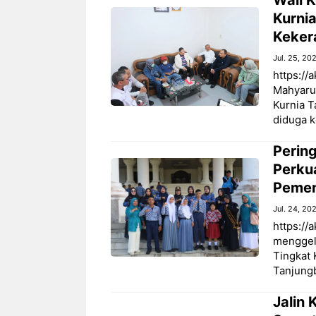
Kurni
Keker
Jul. 25, 20
https://
Mahyaru
Kurnia 
diduga 
Perin
Perku
Pemen
Jul. 24, 20
https://
menggel
Tingkat 
Tanjungb
Jalin