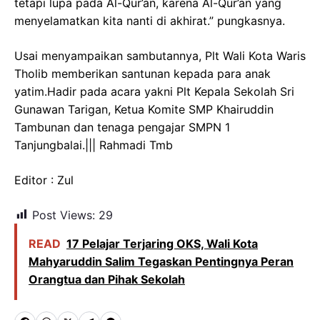
tetapi lupa pada Al-Qur’an, karena Al-Qur’an yang
menyelamatkan kita nanti di akhirat.” pungkasnya.
Usai menyampaikan sambutannya, Plt Wali Kota Waris
Tholib memberikan santunan kepada para anak
yatim.Hadir pada acara yakni Plt Kepala Sekolah Sri
Gunawan Tarigan, Ketua Komite SMP Khairuddin
Tambunan dan tenaga pengajar SMPN 1
Tanjungbalai.||| Rahmadi Tmb
Editor : Zul
Post Views:
29
READ
17 Pelajar Terjaring OKS, Wali Kota
Mahyaruddin Salim Tegaskan Pentingnya Peran
Orangtua dan Pihak Sekolah