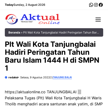
Langsung
WhatsA
Insta
Fac
Today
Sunday, 2 August 2026
ke
isi
Me
Beranda
»
Plt Wali Kota Tanjungbalai Hadiri Peringatan Tahun Baru
Islam 1444 H di SMPN 1
Plt Wali Kota Tanjungbalai
Hadiri Peringatan Tahun
Baru Islam 1444 H di SMPN
1
redaksi
Selasa, 9 Agustus 2022
TANJUNG BALAI
https://aktualonline.co TANJUNGBALAI |||
Pelaksana Tugas (Plt) Wali Kota Tanjungbalai H Waris
Tholib menghadiri acara santunan anak yatim, di SMP