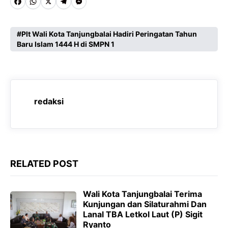
F
W
X
T
M
a
h
e
e
c
a
l
s
Plt Wali Kota Tanjungbalai Hadiri Peringatan Tahun
Baru Islam 1444 H di SMPN 1
e
t
e
s
b
s
g
e
o
A
r
n
o
p
a
g
redaksi
k
p
m
e
r
RELATED POST
Wali Kota Tanjungbalai Terima
Kunjungan dan Silaturahmi Dan
Lanal TBA Letkol Laut (P) Sigit
Ryanto