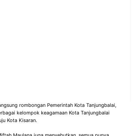
langsung rombongan Pemerintah Kota Tanjungbalai,
erbagai kelompok keagamaan Kota Tanjungbalai
ju Kota Kisaran.
Miftah Maulana juga menyebutkan, semua punya