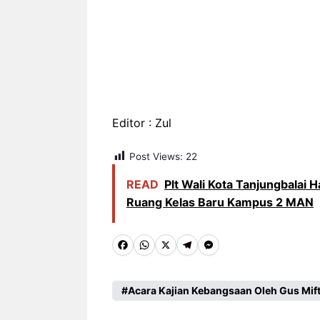
Editor : Zul
Post Views:
22
READ
Plt Wali Kota Tanjungbalai
Ruang Kelas Baru Kampus 2 MAN
F
W
X
T
M
a
h
e
e
c
a
l
s
Acara Kajian Kebangsaan Oleh Gus Mif
e
t
e
s