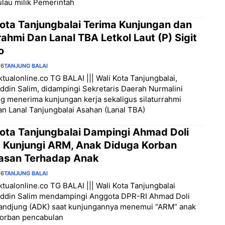
lau milik Pemerintah
Kota Tanjungbalai Terima Kunjungan dan
rahmi Dan Lanal TBA Letkol Laut (P) Sigit
o
26
TANJUNG BALAI
aktualonline.co TG BALAI ||| Wali Kota Tanjungbalai,
din Salim, didampingi Sekretaris Daerah Nurmalini
 menerima kunjungan kerja sekaligus silaturrahmi
 Lanal Tanjungbalai Asahan (Lanal TBA)
Kota Tanjungbalai Dampingi Ahmad Doli
a Kunjungi ARM, Anak Diduga Korban
asan Terhadap Anak
26
TANJUNG BALAI
aktualonline.co TG BALAI ||| Wali Kota Tanjungbalai
ddin Salim mendampingi Anggota DPR-RI Ahmad Doli
Tandjung (ADK) saat kunjungannya menemui “ARM” anak
korban pencabulan