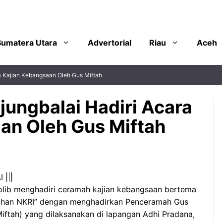
Sumatera Utara
Advertorial
Riau
Aceh
ra Kajian Kebangsaan Oleh Gus Miftah
njungbalai Hadiri Acara
an Oleh Gus Miftah
 |||
Tholib menghadiri ceramah kajian kebangsaan bertema
uhan NKRI” dengan menghadirkan Penceramah Gus
ftah) yang dilaksanakan di lapangan Adhi Pradana,