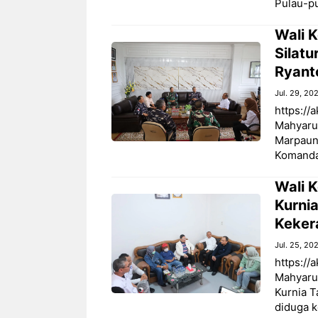
Pulau-pu
Wali 
Silatu
Ryant
Jul. 29, 20
https://
Mahyarud
Marpaung
Komandan
Wali 
Kurni
Keker
Jul. 25, 20
https://
Mahyaru
Kurnia 
diduga 