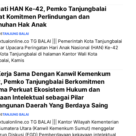
gati HAN Ke-42, Pemko Tanjungbalai
at Komitmen Perlindungan dan
uhan Hak Anak
26
TANJUNG BALAI
aktualonline.co TG BALAI ||| Pemerintah Kota Tanjungbalai
ar Upacara Peringatan Hari Anak Nasional (HAN) Ke-42
Kota Tanjungbalai di halaman Kantor Wali Kota
alai, Kamis
 Kerja Sama Dengan Kanwil Kemenkum
, Pemko Tanjungbalai Berkomitmen
ma Perkuat Ekosistem Hukum dan
an Intelektual sebagai Pilar
ngunan Daerah Yang Berdaya Saing
26
TANJUNG BALAI
aktualonline.co TG BALAI ||| Kantor Wilayah Kementerian
umatera Utara (Kanwil Kemenkum Sumut) menggelar
rup Diskusi (FGD) Pemberdayaan kekayaan intelektual