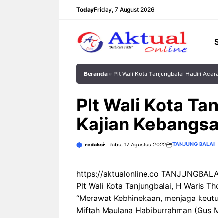
Langsung
Today
Friday, 7 August 2026
ke
isi
Beranda
»
Plt Wali Kota Tanjungbalai Hadiri Aca
Plt Wali Kota Ta
Kajian Kebangsa
TANJUNG BALAI
redaksi
Rabu, 17 Agustus 2022
https://aktualonline.co TANJUNGBALAI
Plt Wali Kota Tanjungbalai, H Waris 
“Merawat Kebhinekaan, menjaga keut
Miftah Maulana Habiburrahman (Gus Mi