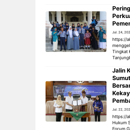
Perin
Perku
Pemen
Jul. 24, 20
https://
menggel
Tingkat 
Tanjungb
Jalin
Sumut
Bersa
Kekaya
Pemba
Jul. 22, 20
https://
Hukum S
Forum G