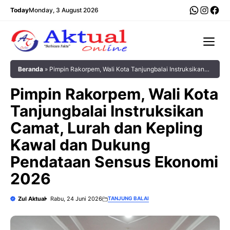
Langsung
WhatsA
Insta
Fac
Today
Monday, 3 August 2026
ke
isi
Me
Beranda
»
Pimpin Rakorpem, Wali Kota Tanjungbalai Instruksikan
Camat, Lurah dan Kepling Kawal dan Dukung Pendataan Sensus
Pimpin Rakorpem, Wali Kota
Ekonomi 2026
Tanjungbalai Instruksikan
Camat, Lurah dan Kepling
Kawal dan Dukung
Pendataan Sensus Ekonomi
2026
Zul Aktual
Rabu, 24 Juni 2026
TANJUNG BALAI