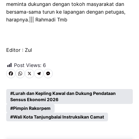
meminta dukungan dengan tokoh masyarakat dan
bersama-sama turun ke lapangan dengan petugas,
harapnya.||| Rahmadi Tmb
Editor : Zul
Post Views:
6
F
W
X
T
M
a
h
e
e
c
a
l
s
Lurah dan Kepling Kawal dan Dukung Pendataan
Sensus Ekonomi 2026
e
t
e
s
Pimpin Rakorpem
b
s
g
e
Wali Kota Tanjungbalai Instruksikan Camat
o
A
r
n
o
p
a
g