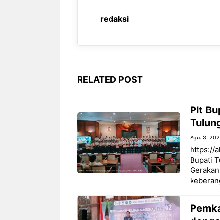
o
A
r
n
redaksi
o
p
a
g
k
p
m
e
r
RELATED POST
Plt B
Tulun
Agu. 3, 20
https://
Bupati T
Gerakan 
keberan
Pemka