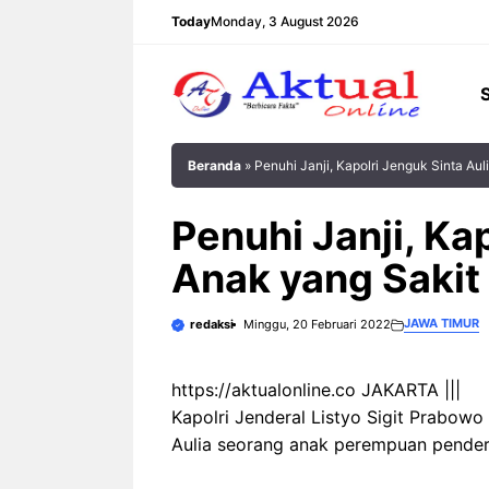
Langsung
Today
Monday, 3 August 2026
ke
isi
Beranda
»
Penuhi Janji, Kapolri Jenguk Sinta Au
Penuhi Janji, Ka
Anak yang Sakit
JAWA TIMUR
redaksi
Minggu, 20 Februari 2022
https://aktualonline.co JAKARTA |||
Kapolri Jenderal Listyo Sigit Prabow
Aulia seorang anak perempuan penderit