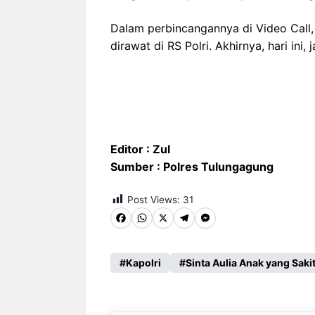
Dalam perbincangannya di Video Call, 
dirawat di RS Polri. Akhirnya, hari ini, 
Editor : Zul
Sumber : Polres Tulungagung
Post Views:
31
F
W
X
T
M
a
h
e
e
c
a
l
s
Kapolri
Sinta Aulia Anak yang Saki
e
t
e
s
b
s
g
e