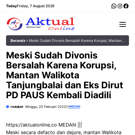
Langsung
WhatsA
Insta
Fac
Today
Friday, 7 August 2026
ke
isi
Me
Beranda
»
Meski Sudah Divonis Bersalah Karena Korupsi, Mantan
Walikota Tanjungbalai dan Eks Dirut PD PAUS Kembali Diadili
Meski Sudah Divonis
Bersalah Karena Korupsi,
Mantan Walikota
Tanjungbalai dan Eks Dirut
PD PAUS Kembali Diadili
redaksi
Minggu, 20 Februari 2022
MEDAN
https://aktualonline.co MEDAN |||
Meski secara defacto dan dejure, mantan Walikota