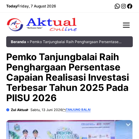
Langsung
WhatsA
Insta
Fac
Today
Friday, 7 August 2026
ke
isi
Me
Beranda
»
Pemko Tanjungbalai Raih Penghargaan Persentase
Capaian Realisasi Investasi Terbesar Tahun 2025 Pada PIISU 2026
Pemko Tanjungbalai Raih
Penghargaan Persentase
Capaian Realisasi Investasi
Terbesar Tahun 2025 Pada
PIISU 2026
Zul Aktual
Sabtu, 13 Juni 2026
TANJUNG BALAI