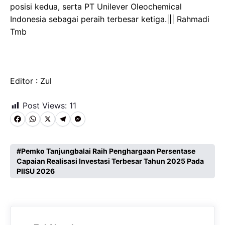
posisi kedua, serta PT Unilever Oleochemical
Indonesia sebagai peraih terbesar ketiga.||| Rahmadi
Tmb
Editor : Zul
Post Views:
11
F
W
X
T
M
a
h
e
e
c
a
l
s
Pemko Tanjungbalai Raih Penghargaan Persentase
Capaian Realisasi Investasi Terbesar Tahun 2025 Pada
e
t
e
s
PIISU 2026
b
s
g
e
o
A
r
n
o
p
a
g