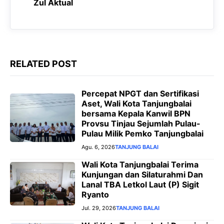
Zul Aktual
k
p
m
e
r
RELATED POST
Percepat NPGT dan Sertifikasi
Aset, Wali Kota Tanjungbalai
bersama Kepala Kanwil BPN
Provsu Tinjau Sejumlah Pulau-
Pulau Milik Pemko Tanjungbalai
Agu. 6, 2026
TANJUNG BALAI
Wali Kota Tanjungbalai Terima
Kunjungan dan Silaturahmi Dan
Lanal TBA Letkol Laut (P) Sigit
Ryanto
Jul. 29, 2026
TANJUNG BALAI