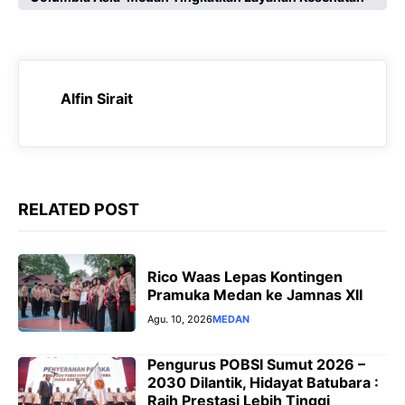
e
t
e
s
b
s
g
e
o
A
r
n
o
p
a
g
Alfin Sirait
k
p
m
e
r
RELATED POST
Rico Waas Lepas Kontingen
Pramuka Medan ke Jamnas XII
Agu. 10, 2026
MEDAN
Pengurus POBSI Sumut 2026 –
2030 Dilantik, Hidayat Batubara :
Raih Prestasi Lebih Tinggi