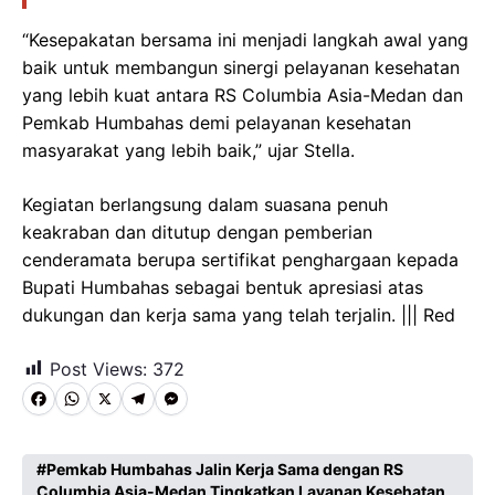
“Kesepakatan bersama ini menjadi langkah awal yang
baik untuk membangun sinergi pelayanan kesehatan
yang lebih kuat antara RS Columbia Asia-Medan dan
Pemkab Humbahas demi pelayanan kesehatan
masyarakat yang lebih baik,” ujar Stella.
Kegiatan berlangsung dalam suasana penuh
keakraban dan ditutup dengan pemberian
cenderamata berupa sertifikat penghargaan kepada
Bupati Humbahas sebagai bentuk apresiasi atas
dukungan dan kerja sama yang telah terjalin. ||| Red
Post Views:
372
F
W
X
T
M
a
h
e
e
c
a
l
s
Pemkab Humbahas Jalin Kerja Sama dengan RS
Columbia Asia-Medan Tingkatkan Layanan Kesehatan