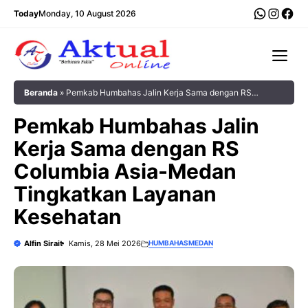
Langsung
WhatsA
Insta
Fac
Today
Monday, 10 August 2026
ke
isi
Me
Beranda
»
Pemkab Humbahas Jalin Kerja Sama dengan RS
Columbia Asia-Medan Tingkatkan Layanan Kesehatan
Pemkab Humbahas Jalin
Kerja Sama dengan RS
Columbia Asia-Medan
Tingkatkan Layanan
Kesehatan
Alfin Sirait
Kamis, 28 Mei 2026
HUMBAHAS
MEDAN