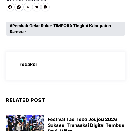
F
W
X
T
M
a
h
e
e
c
a
l
s
Pemkab Gelar Raker TIMPORA Tingkat Kabupaten
Samosir
e
t
e
s
b
s
g
e
o
A
r
n
o
p
a
g
redaksi
k
p
m
e
r
RELATED POST
Festival Tao Toba Joujou 2026
Sukses, Transaksi Digital Tembus
Rp 6 Miliar