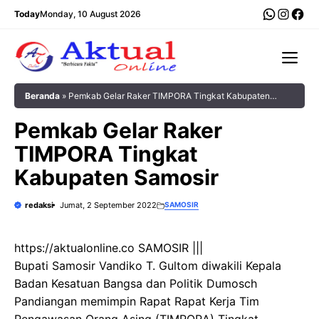
Langsung
WhatsA
Insta
Fac
Today
Monday, 10 August 2026
ke
isi
Me
Beranda
»
Pemkab Gelar Raker TIMPORA Tingkat Kabupaten
Samosir
Pemkab Gelar Raker
TIMPORA Tingkat
Kabupaten Samosir
redaksi
Jumat, 2 September 2022
SAMOSIR
https://aktualonline.co SAMOSIR |||
Bupati Samosir Vandiko T. Gultom diwakili Kepala
Badan Kesatuan Bangsa dan Politik Dumosch
Pandiangan memimpin Rapat Rapat Kerja Tim
Pengawasan Orang Asing (TIMPORA) Tingkat