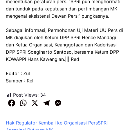
menentukan peraturan pers. “SPRI pun menghormati
dan tunduk pada keputusan dan pertimbangan MK
mengenai eksistensi Dewan Pers,” pungkasnya.
Sebagai informasi, Permohonan Uji Materi UU Pers di
MK diajukan oleh Ketum DPP SPRI Hence Mandagi
dan Ketua Organisasi, Keanggotaan dan Kaderisasi
DPP SPRI Soegiharto Santoso, bersama Ketum DPP
KOWAPPI Hans Kawengian.||| Red
Editor : Zul
Sumber : Rell
Post Views:
34
F
W
X
T
M
a
h
el
e
c
at
e
s
Hak Regulator Kembali ke Organisasi Pers
SPRI