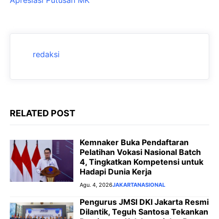
e
s
gr
s
Apresiasi Putusan MK
b
A
a
e
o
p
m
n
o
p
g
redaksi
k
er
RELATED POST
Kemnaker Buka Pendaftaran
Pelatihan Vokasi Nasional Batch
4, Tingkatkan Kompetensi untuk
Hadapi Dunia Kerja
Agu. 4, 2026
JAKARTA
NASIONAL
Pengurus JMSI DKI Jakarta Resmi
Dilantik, Teguh Santosa Tekankan