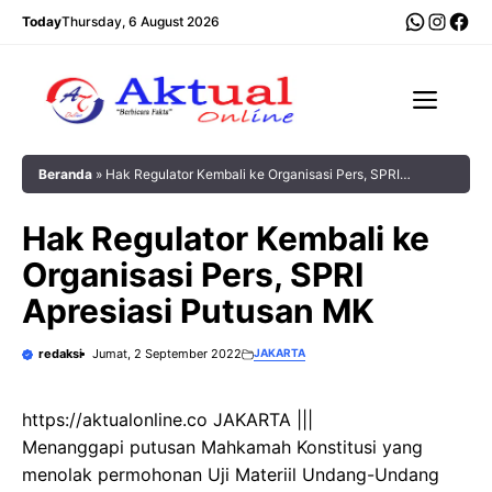
Langsung
WhatsA
Insta
Fac
Today
Thursday, 6 August 2026
ke
isi
Men
Beranda
»
Hak Regulator Kembali ke Organisasi Pers, SPRI
Apresiasi Putusan MK
Hak Regulator Kembali ke
Organisasi Pers, SPRI
Apresiasi Putusan MK
redaksi
Jumat, 2 September 2022
JAKARTA
https://aktualonline.co JAKARTA |||
Menanggapi putusan Mahkamah Konstitusi yang
menolak permohonan Uji Materiil Undang-Undang