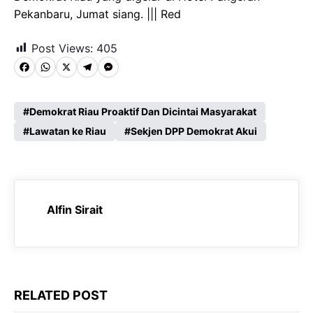
Pekanbaru, Jumat siang. ||| Red
Post Views:
405
F
W
X
T
M
a
h
e
e
c
a
l
s
Demokrat Riau Proaktif Dan Dicintai Masyarakat
e
Lawatan ke Riau
t
e
s
Sekjen DPP Demokrat Akui
b
s
g
e
o
A
r
n
o
p
a
g
Alfin Sirait
k
p
m
e
r
RELATED POST