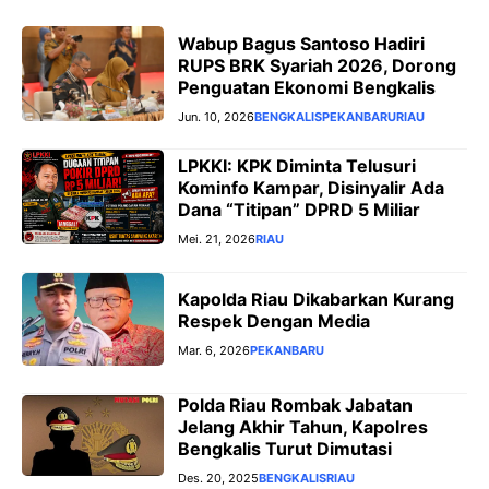
Wabup Bagus Santoso Hadiri
RUPS BRK Syariah 2026, Dorong
Penguatan Ekonomi Bengkalis
Jun. 10, 2026
BENGKALIS
PEKANBARU
RIAU
LPKKI: KPK Diminta Telusuri
Kominfo Kampar, Disinyalir Ada
Dana “Titipan” DPRD 5 Miliar
Mei. 21, 2026
RIAU
Kapolda Riau Dikabarkan Kurang
Respek Dengan Media
Mar. 6, 2026
PEKANBARU
Polda Riau Rombak Jabatan
Jelang Akhir Tahun, Kapolres
Bengkalis Turut Dimutasi
Des. 20, 2025
BENGKALIS
RIAU