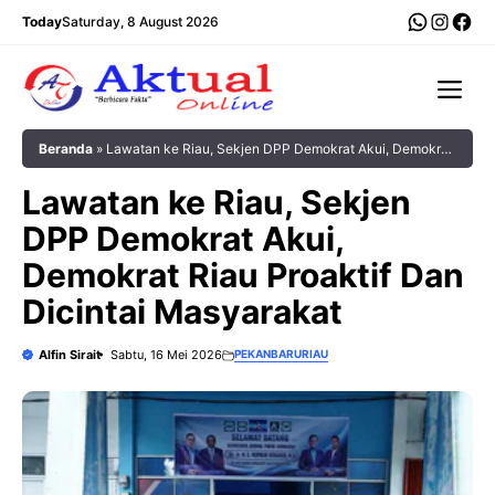
Langsung
WhatsA
Insta
Fac
Today
Saturday, 8 August 2026
ke
isi
Me
Beranda
»
Lawatan ke Riau, Sekjen DPP Demokrat Akui, Demokrat
Riau Proaktif Dan Dicintai Masyarakat
Lawatan ke Riau, Sekjen
DPP Demokrat Akui,
Demokrat Riau Proaktif Dan
Dicintai Masyarakat
Alfin Sirait
Sabtu, 16 Mei 2026
PEKANBARU
RIAU