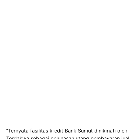
“Ternyata fasilitas kredit Bank Sumut dinikmati oleh
Terdakwa sebagai pelunasan utang pembayaran jual