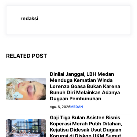
c
a
l
s
e
t
e
s
redaksi
b
s
g
e
o
A
r
n
o
p
a
g
k
p
m
e
RELATED POST
r
Dinilai Janggal, LBH Medan
Menduga Kematian Winda
Lorenza Goasa Bukan Karena
Bunuh Diri Melainkan Adanya
Dugaan Pembunuhan
Agu. 6, 2026
MEDAN
‎Gaji Tiga Bulan Asisten Bisnis
Koperasi Merah Putih Ditahan,
Kejatisu Didesak Usut Dugaan
Korupsi di Diskop UKM Sumut