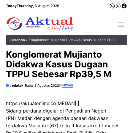
Langsung
WhatsA
Insta
Fac
Today
Thursday, 6 August 2026
ke
isi
Me
Beranda
»
Konglomerat Mujianto Didakwa Kasus Dugaan TPPU
Sebesar Rp39,5 M
Konglomerat Mujianto
Didakwa Kasus Dugaan
TPPU Sebesar Rp39,5 M
redaksi
Rabu, 3 Agustus 2022
MEDAN
https://aktualonline.co MEDAN|||
Sidang perdana digelar di Pengadilan Negeri
(PN) Medan dengan agenda bacaan dakwaan
terdakwa Mujianto (67) terkait kasus kredit macet
Rp39,5 miliar di salah satu Bank BUMN, Rabu