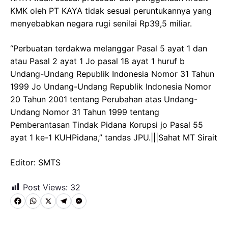
KMK oleh PT KAYA tidak sesuai peruntukannya yang
menyebabkan negara rugi senilai Rp39,5 miliar.
“Perbuatan terdakwa melanggar Pasal 5 ayat 1 dan
atau Pasal 2 ayat 1 Jo pasal 18 ayat 1 huruf b
Undang-Undang Republik Indonesia Nomor 31 Tahun
1999 Jo Undang-Undang Republik Indonesia Nomor
20 Tahun 2001 tentang Perubahan atas Undang-
Undang Nomor 31 Tahun 1999 tentang
Pemberantasan Tindak Pidana Korupsi jo Pasal 55
ayat 1 ke-1 KUHPidana,” tandas JPU.|||Sahat MT Sirait
Editor: SMTS
Post Views:
32
F
W
X
T
M
a
h
e
e