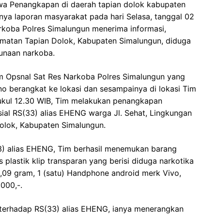
hwa Penangkapan di daerah tapian dolok kabupaten
nya laporan masyarakat pada hari Selasa, tanggal 02
rkoba Polres Simalungun menerima informasi,
amatan Tapian Dolok, Kabupaten Simalungun, diduga
gunaan narkoba.
Tim Opsnal Sat Res Narkoba Polres Simalungun yang
ono berangkat ke lokasi dan sesampainya di lokasi Tim
pukul 12.30 WIB, Tim melakukan penangkapan
isial RS(33) alias EHENG warga Jl. Sehat, Lingkungan
Dolok, Kabupaten Simalungun.
33) alias EHENG, Tim berhasil menemukan barang
 plastik klip transparan yang berisi diduga narkotika
3,09 gram, 1 (satu) Handphone android merk Vivo,
.000,-.
l terhadap RS(33) alias EHENG, ianya menerangkan