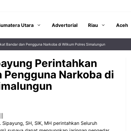
Sumatera Utara
Advertorial
Riau
Aceh
kat Bandar dan Pengguna Narkoba di Wilkum Polres Simalungun
payung Perintahkan
n Pengguna Narkoba di
Simalungun
||
 Sipayung, SH, SIK, MH perintahkan Seluruh
kum) supaya dapat mengungkap jaringan pengedar