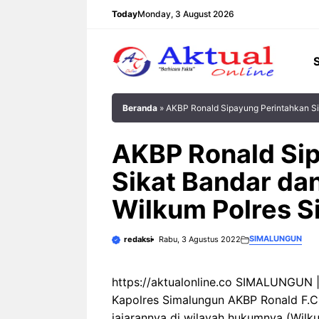
Langsung
Today
Monday, 3 August 2026
ke
isi
Beranda
»
AKBP Ronald Sipayung Perintahkan Si
AKBP Ronald Si
Sikat Bandar da
Wilkum Polres 
SIMALUNGUN
redaksi
Rabu, 3 Agustus 2022
https://aktualonline.co SIMALUNGUN |
Kapolres Simalungun AKBP Ronald F.C.
jajarannya di wilayah hukumnya (Wil