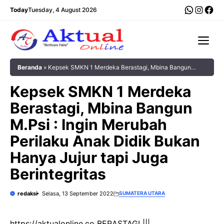
Langsung
WhatsA
Insta
Fac
Today
Tuesday, 4 August 2026
ke
isi
Me
Beranda
»
Kepsek SMKN 1 Merdeka Berastagi, Mbina Bangun
M.Psi : Ingin Merubah Perilaku Anak Didik Bukan Hanya Jujur tapi
Kepsek SMKN 1 Merdeka
Juga Berintegritas
Berastagi, Mbina Bangun
M.Psi : Ingin Merubah
Perilaku Anak Didik Bukan
Hanya Jujur tapi Juga
Berintegritas
redaksi
Selasa, 13 September 2022
SUMATERA UTARA
https://aktualonline.co BERASTAGI |||