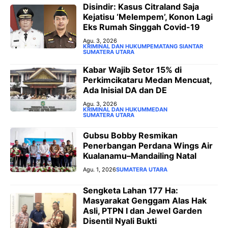
Disindir: Kasus Citraland Saja
Kejatisu ‘Melempem’, Konon Lagi
Eks Rumah Singgah Covid-19
Agu. 3, 2026
KRIMINAL DAN HUKUM
PEMATANG SIANTAR
SUMATERA UTARA
‎Kabar Wajib Setor 15% di
Perkimcikataru Medan Mencuat,
Ada Inisial DA dan DE
Agu. 3, 2026
KRIMINAL DAN HUKUM
MEDAN
SUMATERA UTARA
Gubsu Bobby Resmikan
Penerbangan Perdana Wings Air
Kualanamu–Mandailing Natal
Agu. 1, 2026
SUMATERA UTARA
Sengketa Lahan 177 Ha:
Masyarakat Genggam Alas Hak
Asli, PTPN I dan Jewel Garden
Disentil Nyali Bukti