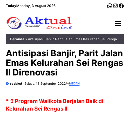
Langsung
WhatsA
Insta
Fac
Today
Monday, 3 August 2026
ke
isi
Me
Beranda
»
Antisipasi Banjir, Parit Jalan Emas Kelurahan Sei Rengas
II Direnovasi
Antisipasi Banjir, Parit Jalan
Emas Kelurahan Sei Rengas
II Direnovasi
redaksi
Selasa, 13 September 2022
MEDAN
* 5 Program Walikota Berjalan Baik di
Kelurahan Sei Rengas II