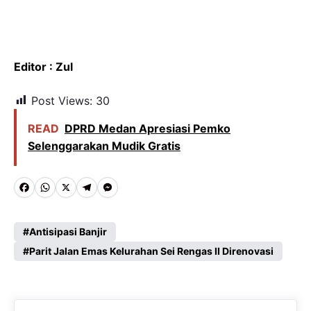
Editor : Zul
Post Views:
30
READ
DPRD Medan Apresiasi Pemko
Selenggarakan Mudik Gratis
F
W
X
T
M
a
h
e
e
c
a
l
s
Antisipasi Banjir
e
Parit Jalan Emas Kelurahan Sei Rengas II Direnovasi
t
e
s
b
s
g
e
o
A
r
n