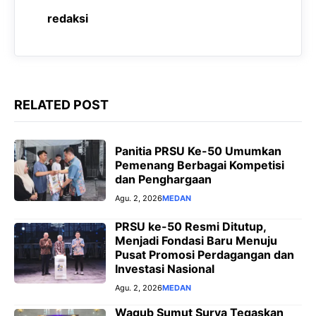
o
p
a
g
redaksi
k
p
m
e
r
RELATED POST
Panitia PRSU Ke-50 Umumkan
Pemenang Berbagai Kompetisi
dan Penghargaan
Agu. 2, 2026
MEDAN
PRSU ke-50 Resmi Ditutup,
Menjadi Fondasi Baru Menuju
Pusat Promosi Perdagangan dan
Investasi Nasional
Agu. 2, 2026
MEDAN
Wagub Sumut Surya Tegaskan