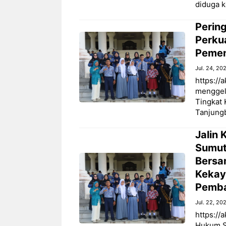
diduga 
Perin
Perku
Pemen
Jul. 24, 20
https://
menggel
Tingkat 
Tanjungb
Jalin
Sumut
Bersa
Kekaya
Pemba
Jul. 22, 20
https://
Hukum S