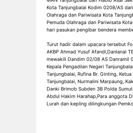
MAN Tanjungbalai dan Habib Asal Seko
Kota Tanjungbalai Kodim 0208/AS da
Olahraga dan Pariwisata Kota Tanjung
Pemuda Olahraga dan Pariwisata Kota 
hari pasukan pengibar bendera memben
Turut hadir dalam upacara tersebut Fo
AKBP Ahmad Yusuf Afandi,Danlanal TB
mewakili Dandim 02/08 AS Danramil 0
Kepala Pengadilan Negeri Tanjungbalai
Tanjungbalai, Rufina Br. Ginting, Ke
Tanjungbalai, Nurmalini Marpaung, Ka
Danki Brimob Subden 3B Polda Sumut
Abdul Hakim Harahap,Para anggota DP
Lurah dan kepling dilingkungan Pemko