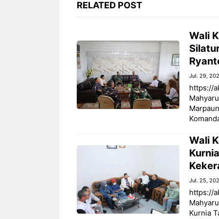
RELATED POST
Wali 
Silatu
Ryant
Jul. 29, 20
https://
Mahyarud
Marpaung
Komandan
Wali 
Kurni
Keker
Jul. 25, 20
https://
Mahyaru
Kurnia 