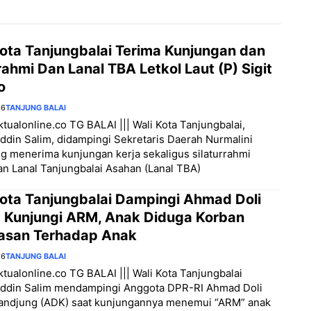
Kota Tanjungbalai Terima Kunjungan dan
rahmi Dan Lanal TBA Letkol Laut (P) Sigit
o
26
TANJUNG BALAI
aktualonline.co TG BALAI ||| Wali Kota Tanjungbalai,
din Salim, didampingi Sekretaris Daerah Nurmalini
 menerima kunjungan kerja sekaligus silaturrahmi
 Lanal Tanjungbalai Asahan (Lanal TBA)
Kota Tanjungbalai Dampingi Ahmad Doli
a Kunjungi ARM, Anak Diduga Korban
asan Terhadap Anak
26
TANJUNG BALAI
aktualonline.co TG BALAI ||| Wali Kota Tanjungbalai
ddin Salim mendampingi Anggota DPR-RI Ahmad Doli
Tandjung (ADK) saat kunjungannya menemui “ARM” anak