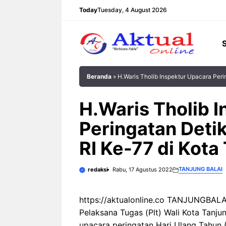
Langsung
Today
Tuesday, 4 August 2026
ke
isi
Beranda
»
H.Waris Tholib Inspektur Upacara Peri
H.Waris Tholib 
Peringatan Deti
RI Ke-77 di Kota
TANJUNG BALAI
redaksi
Rabu, 17 Agustus 2022
https://aktualonline.co TANJUNGBALAI
Pelaksana Tugas (Plt) Wali Kota Tanju
upacara peringatan Hari Ulang Tahun 