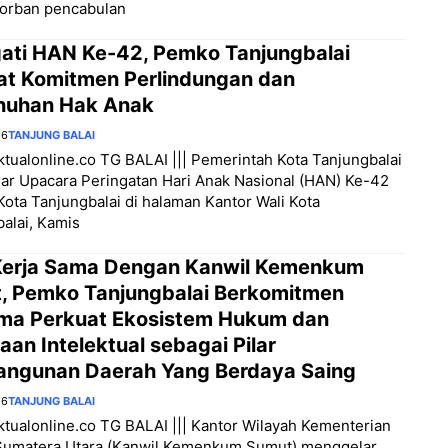
korban pencabulan
gati HAN Ke-42, Pemko Tanjungbalai
at Komitmen Perlindungan dan
uhan Hak Anak
26
TANJUNG BALAI
aktualonline.co TG BALAI ||| Pemerintah Kota Tanjungbalai
ar Upacara Peringatan Hari Anak Nasional (HAN) Ke-42
Kota Tanjungbalai di halaman Kantor Wali Kota
alai, Kamis
 Kerja Sama Dengan Kanwil Kemenkum
, Pemko Tanjungbalai Berkomitmen
ma Perkuat Ekosistem Hukum dan
an Intelektual sebagai Pilar
ngunan Daerah Yang Berdaya Saing
26
TANJUNG BALAI
aktualonline.co TG BALAI ||| Kantor Wilayah Kementerian
umatera Utara (Kanwil Kemenkum Sumut) menggelar