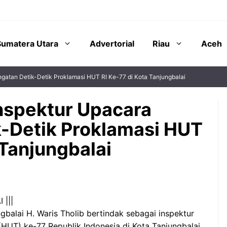
Sumatera Utara
Advertorial
Riau
Aceh
ngatan Detik-Detik Proklamasi HUT RI Ke-77 di Kota Tanjungbalai
Inspektur Upacara
k-Detik Proklamasi HUT
 Tanjungbalai
 |||
ngbalai H. Waris Tholib bertindak sebagai inspektur
(HUT) ke-77 Republik Indonesia di Kota Tanjungbalai