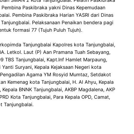
lah SMAN 2 Kota Tanjungbalai. Pelatih Paskibraka
n Pembina Paskibraka yakni Dinas Kepemudaan
balai. Pembina Paskibraka Harian YASRI dari Dinas
Tanjungbalai. Pelaksanaan Penaikan bendera pagi
tuk formasi 77 (Tujuh Puluh Tujuh).
rkopimda Tanjungbalai Kapolres kota Tanjungbalai,
A. Letkol. Laut (P) Aan Pramana Tuah Sebayang,
9 TBS Tanjungbalai, Kapt.Inf Hamlet Marpaung,
 Yanti Suryani, Kepala Kejaksaan Negeri kota
tua Pengadilan Agama YM Rosyid Mumtaz, Setdakot
kan Kemenag kota Tanjungbalai, H. Al Ahyu, Kepala
, Kepala BNNK Tanjungbalai, AKBP Magdalena, AKP
RD Kota Tanjungbalai, Para Kepala OPD, Camat,
t Tanjungbalai.