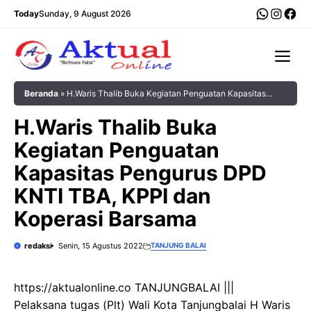
Langsung
WhatsA
Insta
Fac
Today
Sunday, 9 August 2026
ke
isi
Me
Beranda
»
H.Waris Thalib Buka Kegiatan Penguatan Kapasitas
Pengurus DPD KNTI TBA, KPPI dan Koperasi Barsama
H.Waris Thalib Buka
Kegiatan Penguatan
Kapasitas Pengurus DPD
KNTI TBA, KPPI dan
Koperasi Barsama
redaksi
Senin, 15 Agustus 2022
TANJUNG BALAI
https://aktualonline.co TANJUNGBALAI |||
Pelaksana tugas (Plt) Wali Kota Tanjungbalai H Waris