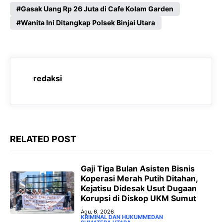
c
a
l
s
Gasak Uang Rp 26 Juta di Cafe Kolam Garden
e
Wanita Ini Ditangkap Polsek Binjai Utara
t
e
s
b
s
g
e
o
A
r
n
o
p
a
g
redaksi
k
p
m
e
r
RELATED POST
‎Gaji Tiga Bulan Asisten Bisnis
Koperasi Merah Putih Ditahan,
Kejatisu Didesak Usut Dugaan
Korupsi di Diskop UKM Sumut
Agu. 6, 2026
KRIMINAL DAN HUKUM
MEDAN