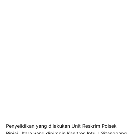
Penyelidikan yang dilakukan Unit Reskrim Polsek
Binjai Utara yang dipimpin Kanitres Iptu J Sitanggang