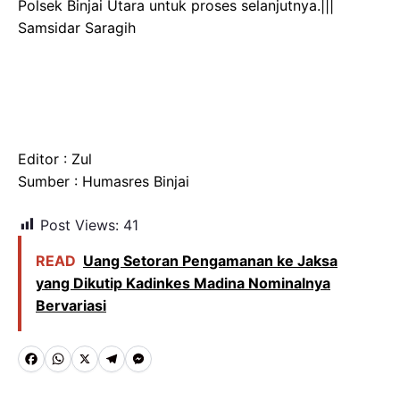
Polsek Binjai Utara untuk proses selanjutnya.|||
Samsidar Saragih
Editor : Zul
Sumber : Humasres Binjai
Post Views:
41
READ
Uang Setoran Pengamanan ke Jaksa
yang Dikutip Kadinkes Madina Nominalnya
Bervariasi
F
W
X
T
M
a
h
e
e