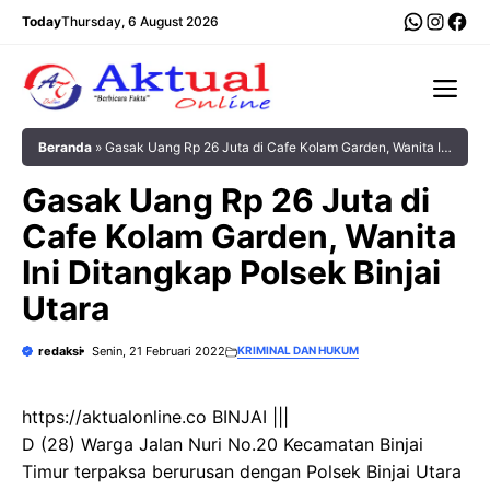
Langsung
WhatsA
Insta
Fac
Today
Thursday, 6 August 2026
ke
isi
Me
Beranda
»
Gasak Uang Rp 26 Juta di Cafe Kolam Garden, Wanita Ini
Ditangkap Polsek Binjai Utara
Gasak Uang Rp 26 Juta di
Cafe Kolam Garden, Wanita
Ini Ditangkap Polsek Binjai
Utara
redaksi
Senin, 21 Februari 2022
KRIMINAL DAN HUKUM
https://aktualonline.co BINJAI |||
D (28) Warga Jalan Nuri No.20 Kecamatan Binjai
Timur terpaksa berurusan dengan Polsek Binjai Utara