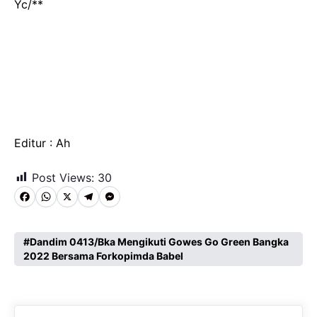
Yc/**
Editur : Ah
Post Views:
30
F
W
X
T
M
a
h
e
e
c
a
l
s
Dandim 0413/Bka Mengikuti Gowes Go Green Bangka
2022 Bersama Forkopimda Babel
e
t
e
s
b
s
g
e
o
A
r
n