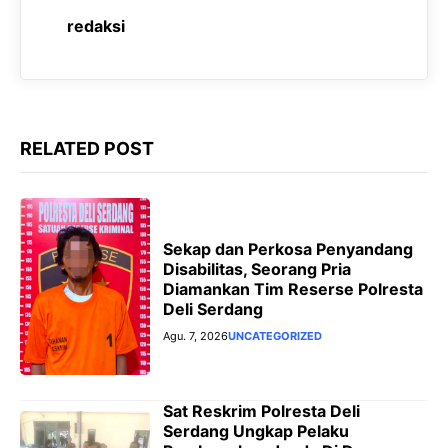
o
p
a
g
redaksi
k
p
m
e
r
RELATED POST
Sekap dan Perkosa Penyandang
Disabilitas, Seorang Pria
Diamankan Tim Reserse Polresta
Deli Serdang
Agu. 7, 2026
UNCATEGORIZED
Sat Reskrim Polresta Deli
Serdang Ungkap Pelaku