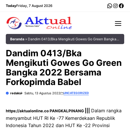
Langsung
WhatsA
Insta
Fac
Today
Friday, 7 August 2026
ke
isi
Me
Beranda
»
Dandim 0413/Bka Mengikuti Gowes Go Green Bangka
2022 Bersama Forkopimda Babel
Dandim 0413/Bka
Mengikuti Gowes Go Green
Bangka 2022 Bersama
Forkopimda Babel
redaksi
Sabtu, 13 Agustus 2022
UNCATEGORIZED
|||
Dalam rangka
https://aktualonline.co PANGKALPINANG
menyambut HUT RI Ke -77 Kemerdekaan Republik
Indonesia Tahun 2022 dan HUT Ke -22 Provinsi