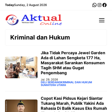
Langsung
WhatsA
Insta
Fac
Today
Sunday, 2 August 2026
ke
isi
Me
Kriminal dan Hukum
‎Jika Tidak Percaya Jewel Garden
Ada di Lahan Sengketa 177 Ha,
Masyarakat Sarankan Konsumen
Tagih SHM atau Gugat
Pengembang
Jul. 29, 2026
DELI SERDANG
KRIMINAL DAN HUKUM
SUMATERA UTARA
‎Copot Kasi Pidsus Kejari Siantar
Tukang Marah, Publik Yakini Ada
Rahasia Di Balik Kasus Eks Rumah