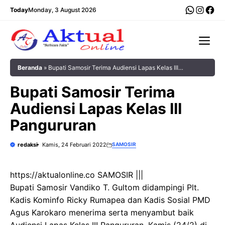
Langsung
WhatsA
Insta
Fac
Today
Monday, 3 August 2026
ke
isi
Me
Beranda
»
Bupati Samosir Terima Audiensi Lapas Kelas III
Pangururan
Bupati Samosir Terima
Audiensi Lapas Kelas III
Pangururan
redaksi
Kamis, 24 Februari 2022
SAMOSIR
https://aktualonline.co SAMOSIR |||
Bupati Samosir Vandiko T. Gultom didampingi Plt.
Kadis Kominfo Ricky Rumapea dan Kadis Sosial PMD
Agus Karokaro menerima serta menyambut baik
Audiensi Lapas Kelas III Pangururan, Kamis (24/2) di