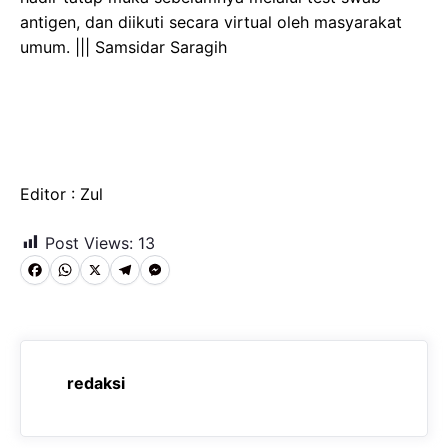
antigen, dan diikuti secara virtual oleh masyarakat
umum. ||| Samsidar Saragih
Editor : Zul
Post Views:
13
F
W
X
T
M
a
h
e
e
c
a
l
s
e
t
e
s
redaksi
b
s
g
e
o
A
r
n