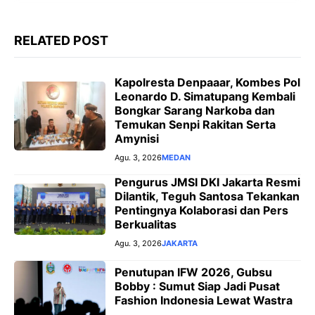
o
p
a
g
k
p
m
e
RELATED POST
r
Kapolresta Denpaaar, Kombes Pol
Leonardo D. Simatupang Kembali
Bongkar Sarang Narkoba dan
Temukan Senpi Rakitan Serta
Amynisi
Agu. 3, 2026
MEDAN
Pengurus JMSI DKI Jakarta Resmi
Dilantik, Teguh Santosa Tekankan
Pentingnya Kolaborasi dan Pers
Berkualitas
Agu. 3, 2026
JAKARTA
Penutupan IFW 2026, Gubsu
Bobby : Sumut Siap Jadi Pusat
Fashion Indonesia Lewat Wastra