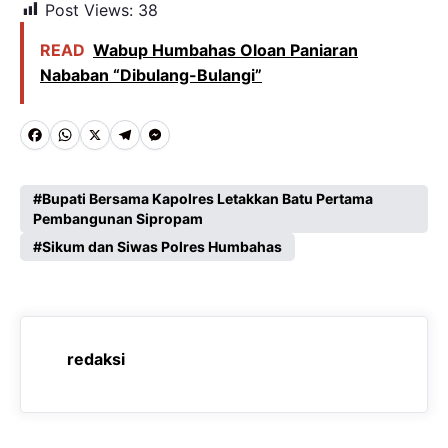
Post Views:
38
READ
Wabup Humbahas Oloan Paniaran
Nababan “Dibulang-Bulangi”
F
W
X
T
M
a
h
e
e
c
a
l
s
Bupati Bersama Kapolres Letakkan Batu Pertama
Pembangunan Sipropam
e
t
e
s
Sikum dan Siwas Polres Humbahas
b
s
g
e
o
A
r
n
o
p
a
g
k
p
m
e
redaksi
r