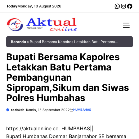
Langsung
WhatsA
Insta
Fac
Today
Monday, 10 August 2026
ke
isi
Me
Beranda
»
Bupati Bersama Kapolres Letakkan Batu Pertama
Pembangunan Sipropam,Sikum dan Siwas Polres Humbahas
Bupati Bersama Kapolres
Letakkan Batu Pertama
Pembangunan
Sipropam,Sikum dan Siwas
Polres Humbahas
redaksi
Kamis, 15 September 2022
HUMBAHAS
https://aktualonline.co. HUMBAHAS|||
Bupati Humbahas Dosmar Banjarnahor SE bersama