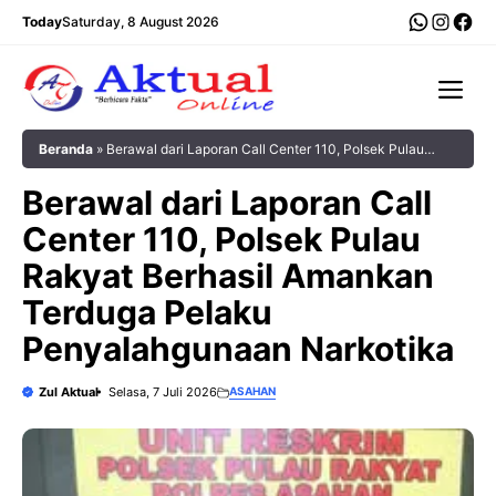
Langsung
WhatsA
Insta
Fac
Today
Saturday, 8 August 2026
ke
isi
Me
Beranda
»
Berawal dari Laporan Call Center 110, Polsek Pulau
Rakyat Berhasil Amankan Terduga Pelaku Penyalahgunaan
Berawal dari Laporan Call
Narkotika
Center 110, Polsek Pulau
Rakyat Berhasil Amankan
Terduga Pelaku
Penyalahgunaan Narkotika
Zul Aktual
Selasa, 7 Juli 2026
ASAHAN