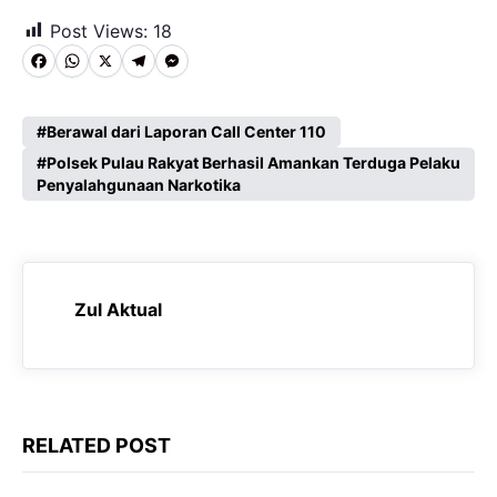
Post Views:
18
F
W
X
T
M
a
h
e
e
c
a
l
s
Berawal dari Laporan Call Center 110
e
Polsek Pulau Rakyat Berhasil Amankan Terduga Pelaku
t
e
s
Penyalahgunaan Narkotika
b
s
g
e
o
A
r
n
o
p
a
g
k
p
m
e
Zul Aktual
r
RELATED POST