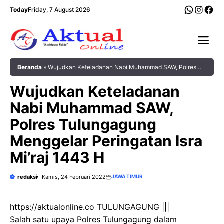
Langsung
WhatsA
Insta
Fac
Today
Friday, 7 August 2026
ke
isi
Me
Beranda
»
Wujudkan Keteladanan Nabi Muhammad SAW, Polres
Tulungagung Menggelar Peringatan Isra Mi’raj 1443 H
Wujudkan Keteladanan
Nabi Muhammad SAW,
Polres Tulungagung
Menggelar Peringatan Isra
Mi’raj 1443 H
redaksi
Kamis, 24 Februari 2022
JAWA TIMUR
https://aktualonline.co TULUNGAGUNG |||
Salah satu upaya Polres Tulungagung dalam