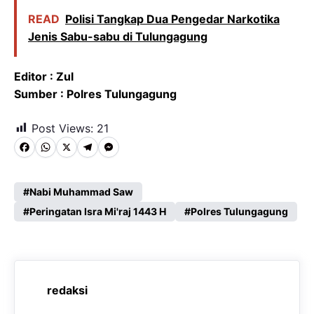
READ
Polisi Tangkap Dua Pengedar Narkotika
Jenis Sabu-sabu di Tulungagung
Editor : Zul
Sumber : Polres Tulungagung
Post Views:
21
F
W
X
T
M
a
h
e
e
c
a
l
s
Nabi Muhammad Saw
e
Peringatan Isra Mi'raj 1443 H
t
e
s
Polres Tulungagung
b
s
g
e
o
A
r
n
o
p
a
g
redaksi
k
p
m
e