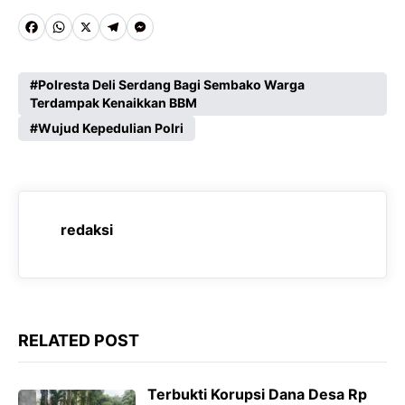
F
W
X
T
M
a
h
e
e
c
a
l
s
Polresta Deli Serdang Bagi Sembako Warga
Terdampak Kenaikkan BBM
e
t
e
s
Wujud Kepedulian Polri
b
s
g
e
o
A
r
n
o
p
a
g
k
p
m
e
redaksi
r
RELATED POST
Terbukti Korupsi Dana Desa Rp