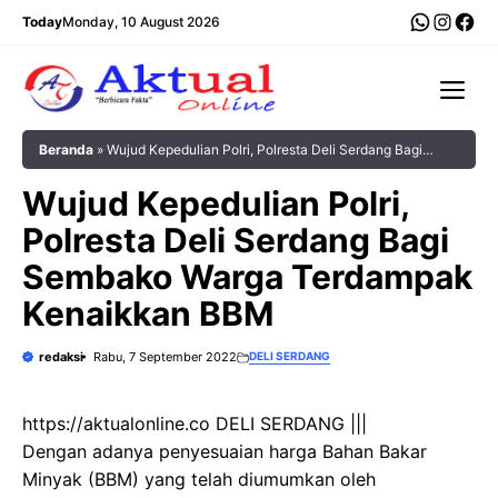
Langsung
WhatsA
Insta
Fac
Today
Monday, 10 August 2026
ke
isi
Me
Beranda
»
Wujud Kepedulian Polri, Polresta Deli Serdang Bagi
Sembako Warga Terdampak Kenaikkan BBM
Wujud Kepedulian Polri,
Polresta Deli Serdang Bagi
Sembako Warga Terdampak
Kenaikkan BBM
redaksi
Rabu, 7 September 2022
DELI SERDANG
https://aktualonline.co DELI SERDANG |||
Dengan adanya penyesuaian harga Bahan Bakar
Minyak (BBM) yang telah diumumkan oleh