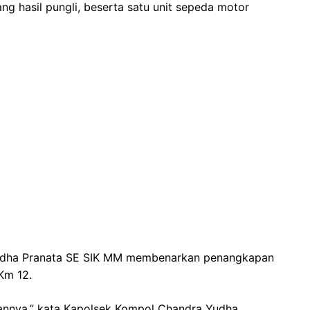
g hasil pungli, beserta satu unit sepeda motor
udha Pranata SE SIK MM membenarkan penangkapan
Km 12.
tannya,” kata Kapolsek Kompol Chandra Yudha