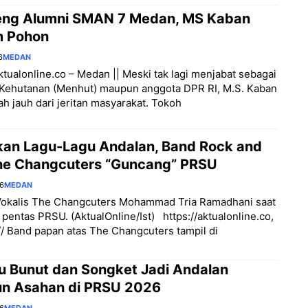
eng Alumni SMAN 7 Medan, MS Kaban
 Pohon
6
MEDAN
/aktualonline.co – Medan || Meski tak lagi menjabat sebagai
 Kehutanan (Menhut) maupun anggota DPR RI, M.S. Kaban
ah jauh dari jeritan masyarakat. Tokoh
an Lagu-Lagu Andalan, Band Rock and
The Changcuters “Guncang” PRSU
26
MEDAN
 Vokalis The Changcuters Mohammad Tria Ramadhani saat
i pentas PRSU. (AktualOnline/Ist) https://aktualonline.co,
 Band papan atas The Changcuters tampil di
u Bunut dan Songket Jadi Andalan
iun Asahan di PRSU 2026
26
MEDAN