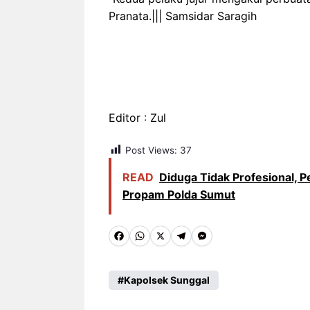
Pranata.||| Samsidar Saragih
Editor : Zul
Post Views:
37
READ
Diduga Tidak Profesional, P
Propam Polda Sumut
F
W
X
T
M
a
h
e
e
c
a
l
s
Kapolsek Sunggal
e
t
e
s