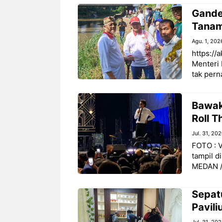
‎Gand
Tanam
Agu. 1, 202
‎https:/
Menteri
tak pern
Bawak
Roll 
Jul. 31, 20
‎FOTO :
tampil d
MEDAN //
Sepat
Pavil
Jul. 31, 20