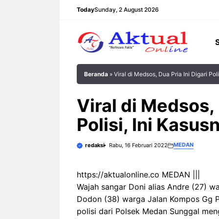
Langsung
Today
Sunday, 2 August 2026
ke
isi
Beranda
»
Viral di Medsos, Dua Pria Ini Digari Poli
Viral di Medsos, 
Polisi, Ini Kasusn
MEDAN
redaksi
Rabu, 16 Februari 2022
https://aktualonline.co MEDAN |||
Wajah sangar Doni alias Andre (27) w
Dodon (38) warga Jalan Kompos Gg Pe
polisi dari Polsek Medan Sunggal me