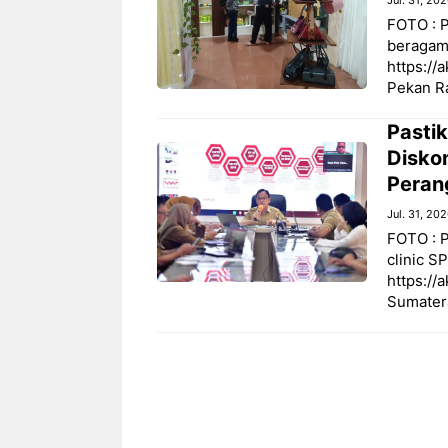
FOTO : 
beragam
https://
Pekan R
Pasti
Diskom
Peran
Jul. 31, 20
FOTO : 
clinic S
https://
Sumater