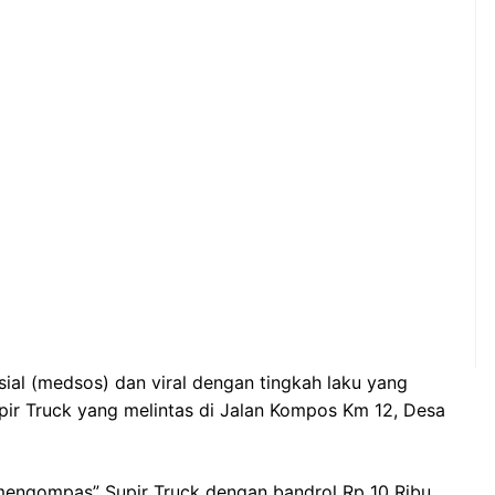
al (medsos) dan viral dengan tingkah laku yang
ir Truck yang melintas di Jalan Kompos Km 12, Desa
mengompas” Supir Truck dengan bandrol Rp 10 Ribu