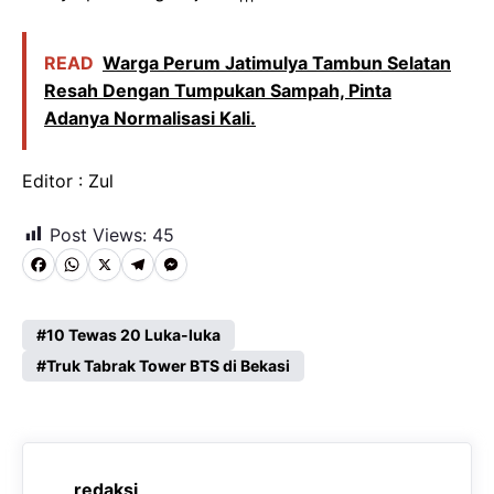
READ
Warga Perum Jatimulya Tambun Selatan
Resah Dengan Tumpukan Sampah, Pinta
Adanya Normalisasi Kali.
Editor : Zul
Post Views:
45
F
W
X
T
M
a
h
e
e
c
a
l
s
10 Tewas 20 Luka-luka
e
Truk Tabrak Tower BTS di Bekasi
t
e
s
b
s
g
e
o
A
r
n
o
p
a
g
redaksi