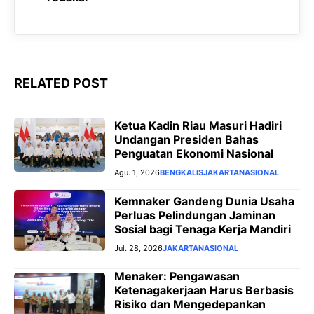
k
p
m
e
r
RELATED POST
Ketua Kadin Riau Masuri Hadiri
Undangan Presiden Bahas
Penguatan Ekonomi Nasional
Agu. 1, 2026
BENGKALIS
JAKARTA
NASIONAL
Kemnaker Gandeng Dunia Usaha
Perluas Pelindungan Jaminan
Sosial bagi Tenaga Kerja Mandiri
Jul. 28, 2026
JAKARTA
NASIONAL
Menaker: Pengawasan
Ketenagakerjaan Harus Berbasis
Risiko dan Mengedepankan