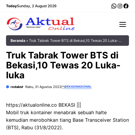
Langsung
WhatsA
Insta
Fac
Today
Sunday, 2 August 2026
ke
isi
Me
Beranda
»
Truk Tabrak Tower BTS di Bekasi,10 Tewas 20 Luka-
luka
Truk Tabrak Tower BTS di
Bekasi,10 Tewas 20 Luka-
luka
redaksi
Rabu, 31 Agustus 2022
BEKASI
NASIONAL
https://aktualonline.co BEKASI |||
Mobil truk kontainer menabrak sebuah halte
kemudian merobohkan tiang Base Transceiver Station
(BTS), Rabu (31/8/2022).