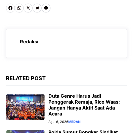
F
W
X
T
M
a
h
e
e
c
a
l
s
e
t
e
s
Redaksi
b
s
g
e
o
A
r
n
o
p
a
g
k
p
m
e
RELATED POST
r
Duta Genre Harus Jadi
Penggerak Remaja, Rico Waas:
Jangan Hanya Aktif Saat Ada
Acara
Agu. 6, 2026
MEDAN
Polda Sumut Bongkar Sindikat