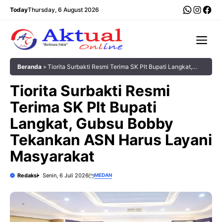
Langsung
WhatsA
Insta
Fac
Today
Thursday, 6 August 2026
ke
isi
Me
Beranda
»
Tiorita Surbakti Resmi Terima SK Plt Bupati Langkat,
Gubsu Bobby Tekankan ASN Harus Layani Masyarakat
Tiorita Surbakti Resmi
Terima SK Plt Bupati
Langkat, Gubsu Bobby
Tekankan ASN Harus Layani
Masyarakat
Redaksi
Senin, 6 Juli 2026
MEDAN