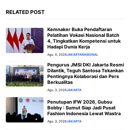
o
p
a
g
k
p
m
e
RELATED POST
r
Kemnaker Buka Pendaftaran
Pelatihan Vokasi Nasional Batch
4, Tingkatkan Kompetensi untuk
Hadapi Dunia Kerja
Agu. 4, 2026
JAKARTA
NASIONAL
Pengurus JMSI DKI Jakarta Resmi
Dilantik, Teguh Santosa Tekankan
Pentingnya Kolaborasi dan Pers
Berkualitas
Agu. 3, 2026
JAKARTA
Penutupan IFW 2026, Gubsu
Bobby : Sumut Siap Jadi Pusat
Fashion Indonesia Lewat Wastra
Agu. 3, 2026
JAKARTA