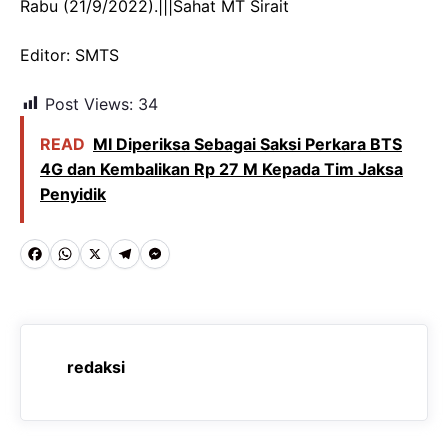
Rabu (21/9/2022).|||Sahat MT Sirait
Editor: SMTS
Post Views:
34
READ
MI Diperiksa Sebagai Saksi Perkara BTS
4G dan Kembalikan Rp 27 M Kepada Tim Jaksa
Penyidik
F
W
X
T
M
a
h
e
e
c
a
l
s
e
t
e
s
redaksi
b
s
g
e
o
A
r
n