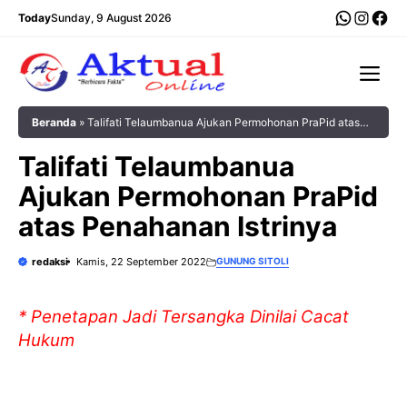
Langsung
WhatsA
Insta
Fac
Today
Sunday, 9 August 2026
ke
isi
Me
Beranda
»
Talifati Telaumbanua Ajukan Permohonan PraPid atas
Penahanan Istrinya
Talifati Telaumbanua
Ajukan Permohonan PraPid
atas Penahanan Istrinya
redaksi
Kamis, 22 September 2022
GUNUNG SITOLI
* Penetapan Jadi Tersangka Dinilai Cacat
Hukum