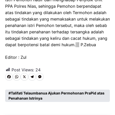
PPA Polres Nias, sehingga Pemohon berpendapat
atas tindakan yang dilakukan oleh Termohon adalah
sebagai tindakan yang memaksakan untuk melakukan
penahanan istri Pemohon tersebut, maka oleh sebab
itu tindakan penahanan terhadap tersangka adalah
sebagai tindakan yang keliru dan cacat hukum, yang
dapat berpotensi batal demi hukum.||| P.Zebua
Editor : Zul
Post Views:
24
F
W
X
T
M
a
h
e
e
c
a
l
s
Talifati Telaumbanua Ajukan Permohonan PraPid atas
Penahanan Istrinya
e
t
e
s
b
s
g
e