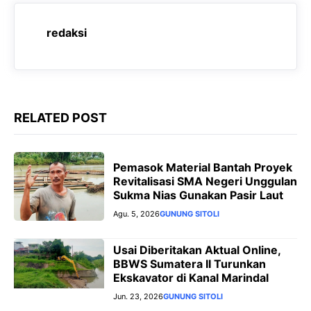
o
A
r
n
o
p
a
g
redaksi
k
p
m
e
r
RELATED POST
Pemasok Material Bantah Proyek
Revitalisasi SMA Negeri Unggulan
Sukma Nias Gunakan Pasir Laut
Agu. 5, 2026
GUNUNG SITOLI
‎Usai Diberitakan Aktual Online,
BBWS Sumatera II Turunkan
Ekskavator di Kanal Marindal
Jun. 23, 2026
GUNUNG SITOLI