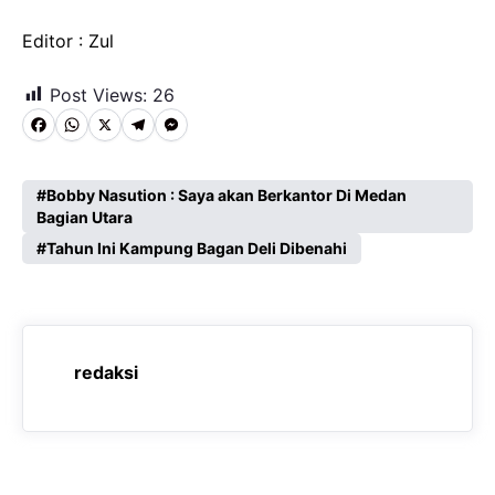
Editor : Zul
Post Views:
26
F
W
X
T
M
a
h
e
e
c
a
l
s
Bobby Nasution : Saya akan Berkantor Di Medan
Bagian Utara
e
t
e
s
Tahun Ini Kampung Bagan Deli Dibenahi
b
s
g
e
o
A
r
n
o
p
a
g
k
p
m
e
redaksi
r