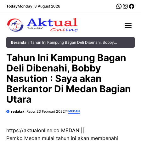
Langsung
WhatsA
Insta
Fac
Today
Monday, 3 August 2026
ke
isi
Me
Beranda
»
Tahun Ini Kampung Bagan Deli Dibenahi, Bobby
Nasution : Saya akan Berkantor Di Medan Bagian Utara
Tahun Ini Kampung Bagan
Deli Dibenahi, Bobby
Nasution : Saya akan
Berkantor Di Medan Bagian
Utara
redaksi
Rabu, 23 Februari 2022
MEDAN
https://aktualonline.co MEDAN |||
Pemko Medan mulai tahun ini akan membenahi