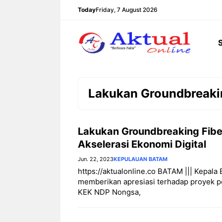
Langsung
Today
Friday, 7 August 2026
ke
isi
Lakukan Groundbreakin
Lakukan Groundbreaking Fibe
Akselerasi Ekonomi Digital
Jun. 22, 2023
KEPULAUAN BATAM
https://aktualonline.co BATAM ||| Kepa
memberikan apresiasi terhadap proyek p
KEK NDP Nongsa,