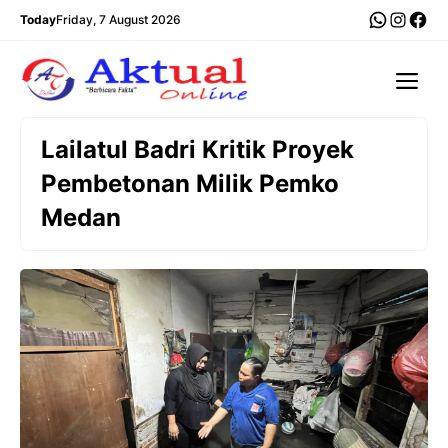
Langsung
WhatsA
Insta
Fac
Today
Friday, 7 August 2026
ke
isi
Me
Lailatul Badri Kritik Proyek
Pembetonan Milik Pemko
Medan